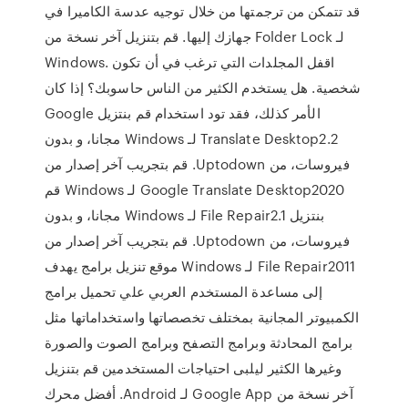
قد تتمكن من ترجمتها من خلال توجيه عدسة الكاميرا في
جهازك إليها. قم بتنزيل آخر نسخة من Folder Lock لـ
Windows. اقفل المجلدات التي ترغب في أن تكون
شخصية. هل يستخدم الكثير من الناس حاسوبك؟ إذا كان
الأمر كذلك، فقد تود استخدام ‫قم بنتزيل Google
Translate Desktop2.2 لـ Windows مجانا، و بدون
فيروسات، من Uptodown. قم بتجريب آخر إصدار من
Google Translate Desktop2020 لـ Windows ‫قم
بنتزيل File Repair2.1 لـ Windows مجانا، و بدون
فيروسات، من Uptodown. قم بتجريب آخر إصدار من
File Repair2011 لـ Windows موقع تنزيل برامج يهدف
إلى مساعدة المستخدم العربي علي تحميل برامج
الكمبيوتر المجانية بمختلف تخصصاتها واستخداماتها مثل
برامج المحادثة وبرامج التصفح وبرامج الصوت والصورة
وغيرها الكثير ليلبى احتياجات المستخدمين قم بتنزيل
آخر نسخة من Google App لـ Android. أفضل محرك