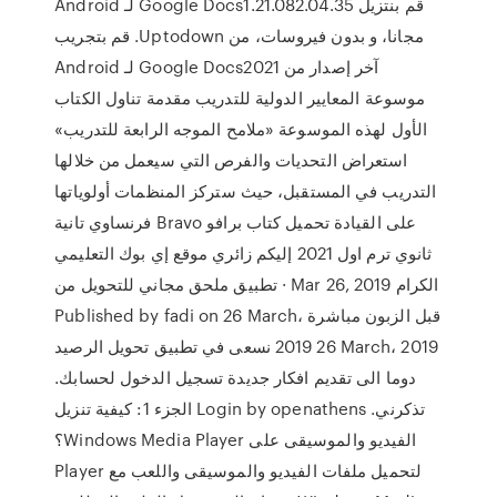
‫قم بنتزيل Google Docs1.21.082.04.35 لـ Android
مجانا، و بدون فيروسات، من Uptodown. قم بتجريب
آخر إصدار من Google Docs2021 لـ Android
موسوعة المعايير الدولية للتدريب مقدمة تناول الكتاب
الأول لهذه الموسوعة «ملامح الموجه الرابعة للتدريب»
استعراض التحديات والفرص التي سيعمل من خلالها
التدريب في المستقبل، حيث ستركز المنظمات أولوياتها
على القيادة تحميل كتاب برافو Bravo فرنساوي تانية
ثانوي ترم اول 2021 إليكم زائري موقع إي بوك التعليمي
الكرام Mar 26, 2019 · تطبيق ملحق مجاني للتحويل من
قبل الزبون مباشرة Published by fadi on 26 March،
2019 26 March، 2019 نسعى في تطبيق تحويل الرصيد
دوما الى تقديم افكار جديدة تسجيل الدخول لحسابك.
تذكرني. Login by openathens الجزء 1: كيفية تنزيل
الفيديو والموسيقى على Windows Media Player؟
لتحميل ملفات الفيديو والموسيقى واللعب مع Player