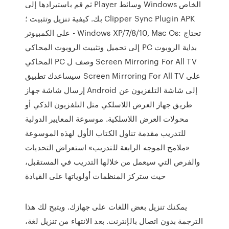
ثم قم باستيرادها إلى Player وسائط Windows الخاص
بك. كيفية تنزيل وتثبيت ؛ Clipper Sync Plugin APK
على الكمبيوتر - Windows XP/7/8/10, Mac Os: تحتاج
إلى تحميل وتثبيت الروبوت المحاكي PC بداية الروبوت
المحاكي PC وصف ل Screen Mirroring For All TV‏
سيساعدك تطبيق Screen Mirroring For All TV على
إرسال شاشة جهاز Android إلى شاشة التلفزيون عن
طريق جهاز العرض اللاسلكي مثل التلفزيون الذكي أو
محولات العرض اللاسلكية. موسوعة المعايير الدولية
للتدريب مقدمة تناول الكتاب الأول لهذه الموسوعة
«ملامح الموجه الرابعة للتدريب» استعراض التحديات
والفرص التي سيعمل من خلالها التدريب في المستقبل،
حيث ستركز المنظمات أولوياتها على القيادة
يمكنك تنزيل بعض اللغات على جهازك. ويتيح لك هذا
الترجمة بدون اتصال بالإنترنت. بعد الانتهاء من تنزيل لغة،