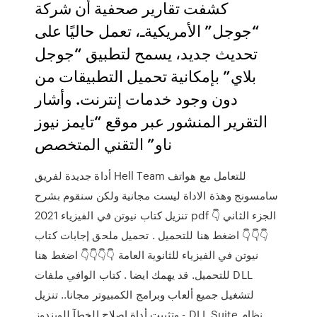
كشفت تقارير صحفية أن شركة
“جوجل” الأمريكيةـ، تعمل حاليًا على
تحديث جديد، يسمح لتطبيق “جوجل
بلاي” بإمكانية تحميل التطبيقات من
دون وجود خدمات إنترنت. وأشار
التقرير المنشور عبر موقع “تايمز نيوز
ناو” التقني المتخصص
أداة جديدة لفريق Hell Team للتعامل مع هواتف
سامسونج وهذة الاداة ليست مجانية ولكن سنقوم بشرح
تنزيل كتاب نيوتن في الفيزياء 2021 pdf الجزء الثاني 👇
👇👇👇 اضغط هنا للتحميل . تحميل ملحق إجابات كتاب
نيوتن في الفيزياء للثانوية العامة 👇👇👇👇 اضغط هنا
للتحميل. قد يهمك ايضا . كتاب الوافي ملفات DLL
لتشغيل جميع ألعاب وبرامج الكمبيوتر مجانا.. تنزيل
وتثبيت أداة إصلاح الخطآ للويندوز - DLL Suite نظام