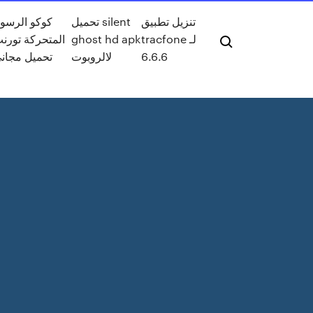
تنزيل تطبيق
تحميل silent
كوكو الرسو
tracfone لـ
ghost hd apk
المتحركة تورن
6.6.6
لالروبوت
تحميل مجان